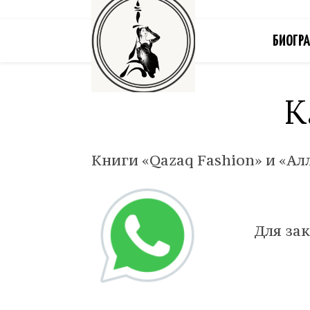
БИОГР
К
Книги «Qazaq Fashion» и «Ал
Для за