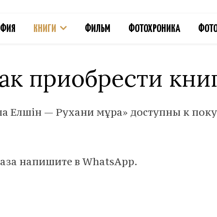
АФИЯ
КНИГИ
ФИЛЬМ
ФОТОХРОНИКА
ФОТО
ак приобрести кни
ла Елшін — Рухани мұра» доступны к поку
каза напишите в WhatsApp.