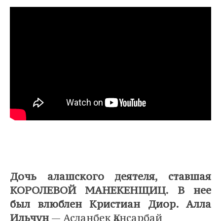
Дочь алашского деятеля, ставшая
КОРОЛЕВОЙ МАНЕКЕНЩИЦ. В нее
был влюблен Кристиан Диор. Алла
Ильчун
— Асланбек Қансарбай