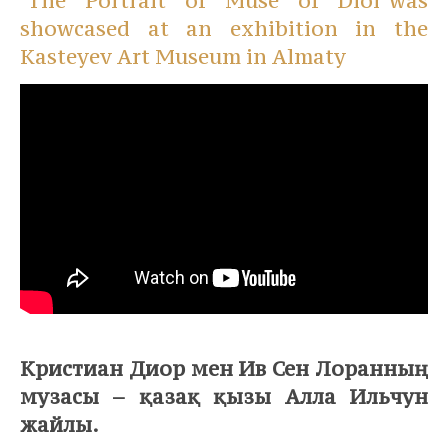
‘The Portrait of Muse of Dior’was
showcased at an exhibition in the
Kasteyev Art Museum in Almaty
⠀
Кристиан Диор мен Ив Сен Лоранның
музасы – қазақ қызы Алла Ильчун
жайлы.