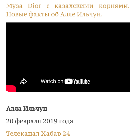
Муза Dior с казахскими корнями.
Новые факты об Алле Ильчун.
⠀
Алла Ильчун
20 февраля 2019 года
Телеканал Хабар 24