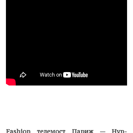
⠀
Fashion телемост Париж — Нур-