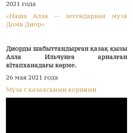
2021 года
«Наша Алла — легендарная муза
Дома Диор»
⠀
Диорды шабыттандырған қазақ қызы
Алла Ильчунға арналған
кітапханадағы көрме.
26 мая 2021 года
Муза с казахскими корнями