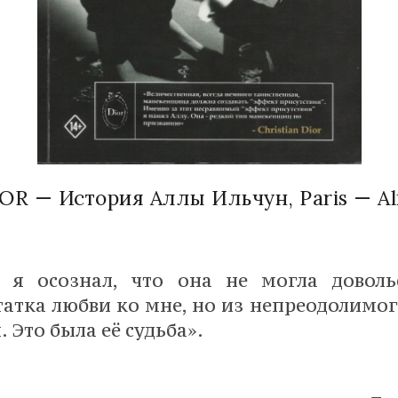
OR — История Аллы Ильчун, Paris — Al
и я осознал, что она не могла доволь
татка любви ко мне, но из непреодолимо
 Это была её судьба».