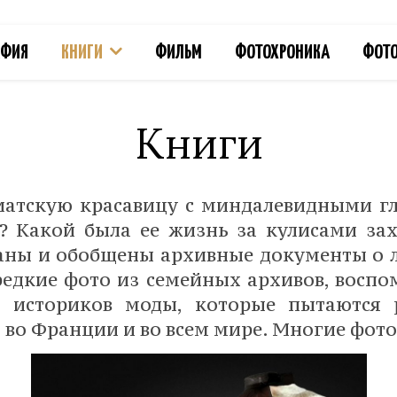
АФИЯ
КНИГИ
ФИЛЬМ
ФОТОХРОНИКА
ФОТО
Книги
иатскую красавицу с миндалевидными г
у? Какой была ее жизнь за кулисами з
аны и обобщены архивные документы о 
едкие фото из семейных архивов, воспо
 историков моды, которые пытаются 
а во Франции и во всем мире. Многие фо