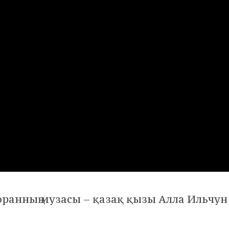
оранның музасы – қазақ қызы Алла Ильчун